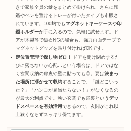
きで家族全員の鍵をまとめて掛けられ、さらに印
鑑やペンを置けるトレーが付いたタイプも市販さ
れています。100均でも
マグネットキーケース
や
印
鑑ホルダー
が手に入るので、気軽に試せます。ド
アが木製等で磁石NGの場合も、強力両面テープで
マグネットグッズを貼り付ければOKです。
定位置管理で探し物ゼロ！
ドアを開け閉めするた
びに落ちないか心配…という場合は、ドアではな
く玄関収納の扉裏や壁に貼っても◎。要は
決まっ
た場所に浮かせて収納
することで、「鍵どこいっ
た？」「ハンコが見当たらない！」がなくなるの
が最大の利点です。狭い玄関でも扉裏という
デッ
ドスペースを有効活用
できるので、玄関がこれ以
上狭くならずスッキリ保てます。