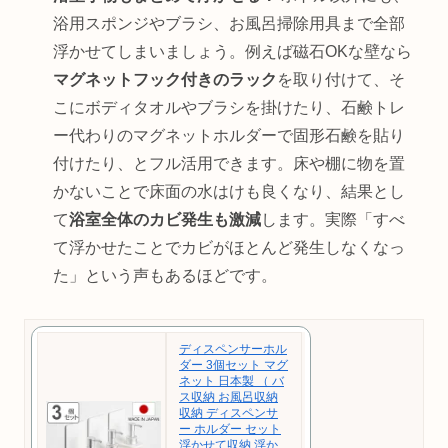
浴用スポンジやブラシ、お風呂掃除用具まで全部
浮かせてしまいましょう。例えば磁石OKな壁なら
マグネットフック付きのラック
を取り付けて、そ
こにボディタオルやブラシを掛けたり、石鹸トレ
ー代わりのマグネットホルダーで固形石鹸を貼り
付けたり、とフル活用できます。床や棚に物を置
かないことで床面の水はけも良くなり、結果とし
て
浴室全体のカビ発生も激減
します。実際「すべ
て浮かせたことでカビがほとんど発生しなくなっ
た」という声もあるほどです。
ディスペンサーホル
ダー 3個セット マグ
ネット 日本製 （ バ
ス収納 お風呂収納
収納 ディスペンサ
ー ホルダー セット
浮かせて収納 浮か