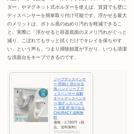
ダー」やマグネット式ホルダーを使えば、賃貸でも壁に
ディスペンサーを簡単取り付け可能です。浮かせる最大
のメリットは、ボトル底のぬめり汚れを軽減できるこ
と。実際に「浮かせると容器底面のヌメリ汚れがぐっと
減り、こぼれてもサッと拭くだけでキレイを保ちやす
い」という声も。つまり掃除頻度が下がり、いつも清潔
な洗面台をキープできるのです。
ソープディスペンサ
ー 壁掛け 浮かせる
泡 ハンドソープ デ
ィスペンサー 自動
オートディスペンサ
ー 泡ディスペンサ
ー 充電 壁 泡で出る
CHURACY 送料無
料
価格：2,780円（税
込、送料無料)
(2025/5/30時点)