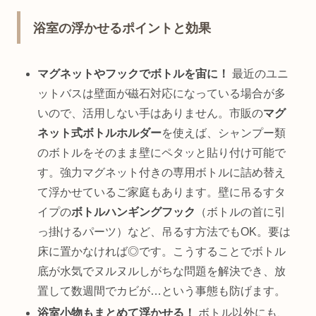
浴室の浮かせるポイントと効果
マグネットやフックでボトルを宙に！
最近のユニ
ットバスは壁面が磁石対応になっている場合が多
いので、活用しない手はありません。市販の
マグ
ネット式ボトルホルダー
を使えば、シャンプー類
のボトルをそのまま壁にペタッと貼り付け可能で
す。強力マグネット付きの専用ボトルに詰め替え
て浮かせているご家庭もあります。壁に吊るすタ
イプの
ボトルハンギングフック
（ボトルの首に引
っ掛けるパーツ）など、吊るす方法でもOK。要は
床に置かなければ◎です。こうすることでボトル
底が水気でヌルヌルしがちな問題を解決でき、放
置して数週間でカビが…という事態も防げます。
浴室小物もまとめて浮かせる！
ボトル以外にも、