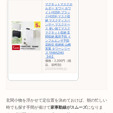
マグネットマスクホ
ルダー タワー ホワ
イト(4358) ブラッ
ク(4359) マスク収
納 マスクディスペ
ンサー マスクケー
ス 使い捨てマスク
マグネット収納 玄
関収納 風邪予防 イ
ンフルエンザ予防
花粉症 収納術 山崎
実業 タワーシリー
ズ YAMAZAKI
【45】
価格：2,200円（税
込、送料別)
(2025/5/30時点)
玄関小物を浮かせて定位置を決めておけば、朝の忙しい
時でも探す手間が省けて
家事動線がスムーズ
になりま