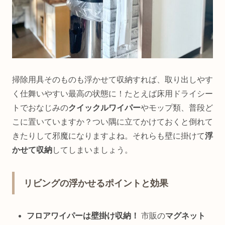
掃除用具そのものも浮かせて収納すれば、取り出しやす
く仕舞いやすい最高の状態に！たとえば床用ドライシー
トでおなじみの
クイックルワイパー
やモップ類、普段ど
こに置いていますか？つい隅に立てかけておくと倒れて
きたりして邪魔になりますよね。それらも壁に掛けて
浮
かせて収納
してしまいましょう。
リビングの浮かせるポイントと効果
フロアワイパーは壁掛け収納！
市販の
マグネット