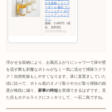
せる収納 シャンプ
ーボトル 磁石 コン
ディショナー ボデ
ィソープ シャンプ
ー ）
価格：3,480円（税
込、送料別)
(2025/5/30時点)
浮かせる収納により、お風呂上がりにシャワーで床や壁
を流す際も邪魔なボトルがなく一気に流せて掃除ラクラ
ク！自然乾燥もしやすくなります。床に直置きしていた
頃に比べて、ボトル底のヌメリ取りやカビ取り掃除の頻
度が格段に減り、
家事の時短
を実感できるはずです。見
た目もホテルライクにスッキリして、一石二鳥ですね。