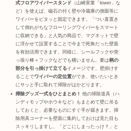
式フロアワイパースタンド
（山崎実業「tower」な
ど）を使えば、磁石の付く壁や冷蔵庫の側面等に
ワイパーをピタッと固定できます。「つい直置き
して倒れがちなフローリングワイパーをスマート
に収納できる」と人気の商品で、マグネットで壁
に浮かせて設置することで今まで死角だった壁面
を有効活用できます。同様に、シールフックや突
っ張り棒＋フックなどでも構いません。要は
柄の
部分を引っ掛けて立てる
イメージです。壁掛けす
ることで
ワイパーの定位置
ができ、使いたいとき
にサッと手に取れて掃除がはかどります。
掃除グッズ一式をひとまとめ！
他の掃除道具（ハ
ンディモップやホウキなど）もまとめて壁に吊る
しておくと、必要なものにすぐ手が届きます。掃
除用具コーナーを壁面に集約しておけば見た目も
スッキリしますし、「どこにしまったっけ？」と