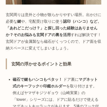
玄関周りは意外と小物が散らかりやすい場所。出かけに
必要な
鍵
や、宅配受け取りに使う
認印（ハンコ）など、
「あれどこだっけ？」と探し回った経験はありません
か？そのお悩みも玄関ドアの裏を活用
すれば解決です！
玄関ドアが金属製なら磁石がくっつくので、ドア面を収
納スペースに変えてしまいましょう。
玄関の浮かせるポイントと効果
磁石で鍵もハンコもペタッ！
ドア裏に
マグネット
式のキーフック
や
印鑑ホルダー
を取り付けます。
例えばヤマザキジツギョウ（山崎実業）の
「tower」シリーズには、ドアに貼るだけで使える
マグネットキーラックがあります。5連のフック付