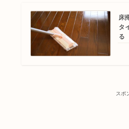
床
タ
る
スポ