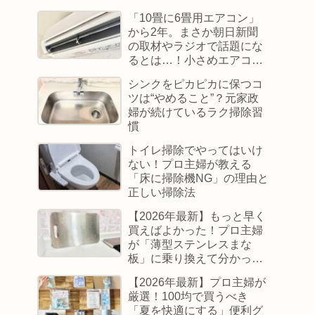
「10畳に6畳用エアコン」
から2年。まさか朝日新聞
の取材やラジオで話題にな
るとは…！小さめエアコン
で過ごしたリアルな結末
シンクをピカピカに保つコ
ツは“やめること”？元家政
婦が続けているラク掃除習
慣
トイレ掃除でやってはいけ
ない！プロ主婦が教える
「床に掃除機NG」の理由と
正しい掃除法
【2026年最新】もっと早く
買えばよかった！プロ主婦
が「薄型ステンレスまな
板」に乗り換えて分かった
感動のメリット
【2026年最新】プロ主婦が
厳選！100均で買うべき
「夏を快適にする」便利グ