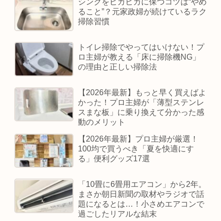
シンクをピカピカに保つコツは“やめ
ること”？元家政婦が続けているラク
掃除習慣
トイレ掃除でやってはいけない！プ
ロ主婦が教える「床に掃除機NG」
の理由と正しい掃除法
【2026年最新】もっと早く買えばよ
かった！プロ主婦が「薄型ステンレ
スまな板」に乗り換えて分かった感
動のメリット
【2026年最新】プロ主婦が厳選！
100均で買うべき「夏を快適にす
る」便利グッズ17選
「10畳に6畳用エアコン」から2年。
まさか朝日新聞の取材やラジオで話
題になるとは…！小さめエアコンで
過ごしたリアルな結末