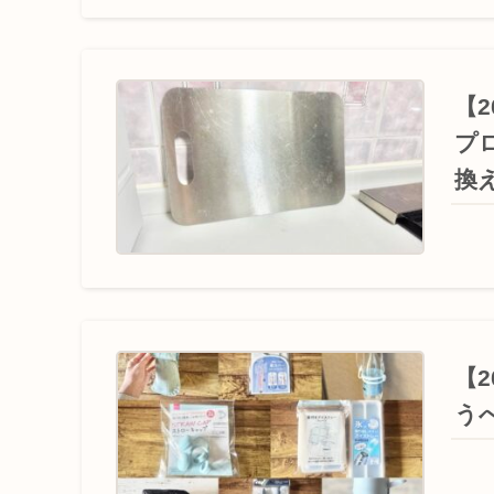
【
プ
換
【
う