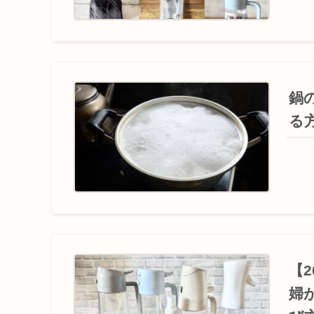
鍋
る
【
婦