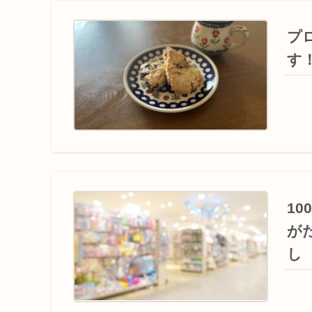
プ
す
1
が
し