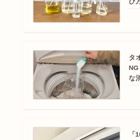
び
タ
N
な
「