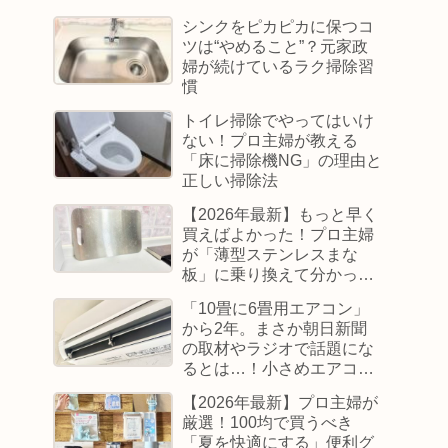
シンクをピカピカに保つコ
ツは“やめること”？元家政
婦が続けているラク掃除習
慣
トイレ掃除でやってはいけ
ない！プロ主婦が教える
「床に掃除機NG」の理由と
正しい掃除法
【2026年最新】もっと早く
買えばよかった！プロ主婦
が「薄型ステンレスまな
板」に乗り換えて分かった
感動のメリット
「10畳に6畳用エアコン」
から2年。まさか朝日新聞
の取材やラジオで話題にな
るとは…！小さめエアコン
で過ごしたリアルな結末
【2026年最新】プロ主婦が
厳選！100均で買うべき
「夏を快適にする」便利グ