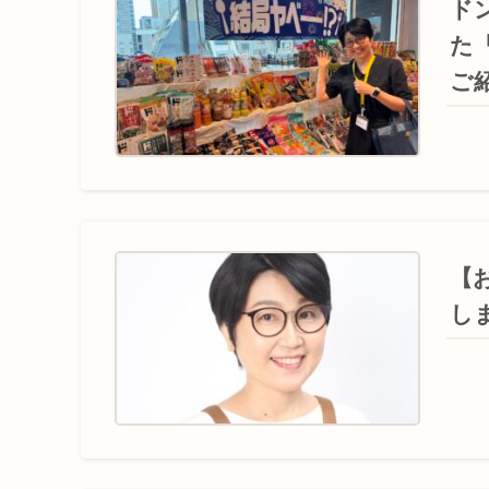
ド
た
ご
【
し