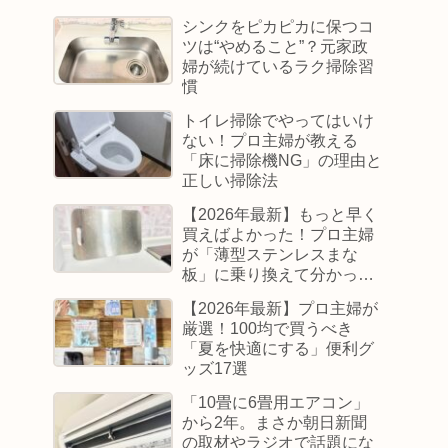
シンクをピカピカに保つコ
ツは“やめること”？元家政
婦が続けているラク掃除習
慣
トイレ掃除でやってはいけ
ない！プロ主婦が教える
「床に掃除機NG」の理由と
正しい掃除法
【2026年最新】もっと早く
買えばよかった！プロ主婦
が「薄型ステンレスまな
板」に乗り換えて分かった
感動のメリット
【2026年最新】プロ主婦が
厳選！100均で買うべき
「夏を快適にする」便利グ
ッズ17選
「10畳に6畳用エアコン」
から2年。まさか朝日新聞
の取材やラジオで話題にな