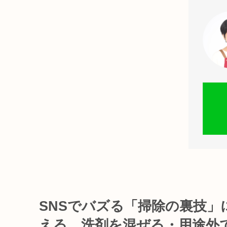
SNSでバズる「掃除の裏技
える、洗剤を混ぜる・用途外