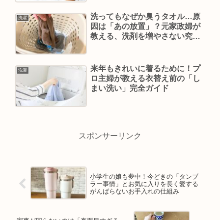
洗ってもなぜか臭うタオル…原
洗濯
因は「あの放置」？元家政婦が
教える、洗剤を増やさない究極
の引き算消臭術
来年もきれいに着るために！プ
洗濯
ロ主婦が教える衣替え前の「し
まい洗い」完全ガイド
スポンサーリンク
小学生の娘も夢中！今どきの「タンブ
ラー事情」とお気に入りを長く愛する
がんばらないお手入れの仕組み