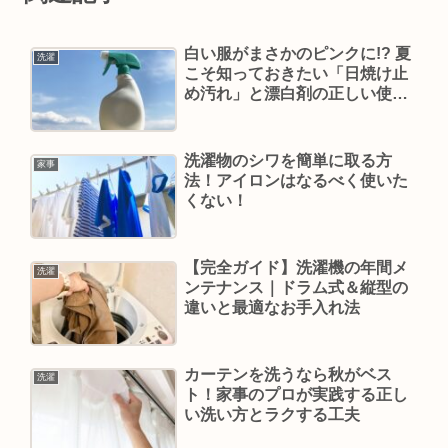
白い服がまさかのピンクに!? 夏
洗濯
こそ知っておきたい「日焼け止
め汚れ」と漂白剤の正しい使い
分け【元家政婦が解説】
洗濯物のシワを簡単に取る方
家事
法！アイロンはなるべく使いた
くない！
【完全ガイド】洗濯機の年間メ
洗濯
ンテナンス｜ドラム式＆縦型の
違いと最適なお手入れ法
カーテンを洗うなら秋がベス
洗濯
ト！家事のプロが実践する正し
い洗い方とラクする工夫