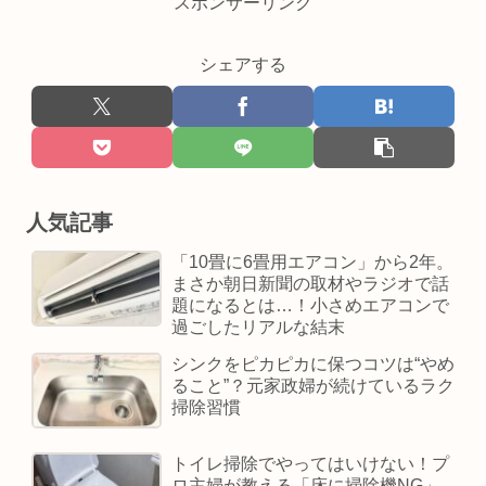
スポンサーリンク
シェアする
人気記事
「10畳に6畳用エアコン」から2年。
まさか朝日新聞の取材やラジオで話
題になるとは…！小さめエアコンで
過ごしたリアルな結末
シンクをピカピカに保つコツは“やめ
ること”？元家政婦が続けているラク
掃除習慣
トイレ掃除でやってはいけない！プ
ロ主婦が教える「床に掃除機NG」