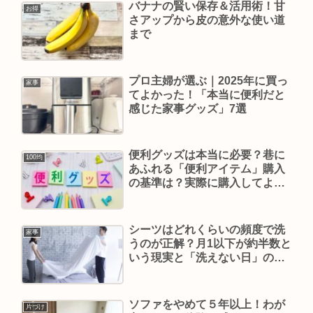
バナナの賢い保存＆活用術！甘
お得
さアップから皮の意外な使い道
まで
プロ主婦が選ぶ｜2025年に買っ
家事
てよかった！「本当に便利だと
感じた家事グッズ」7選
便利グッズは本当に必要？巷に
100均
あふれる「便利アイテム」購入
の基準は？実際に購入してよか
ったアイテムも
シーツはどれくらいの頻度で洗
家事
うのが正解？月1以下が約半数と
いう現実と「洗えない日」のラ
ク家事対策
ソファをやめて５年以上！わが
片づけ