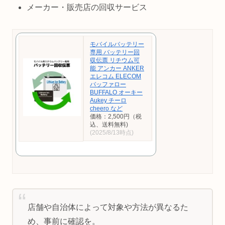
メーカー・販売店の回収サービス
モバイルバッテリー
専用 バッテリー回
収伝票 リチウム可
能 アンカー ANKER
エレコム ELECOM
バッファロー
BUFFALO オーキー
Aukey チーロ
cheero など
価格：2,500円（税
込、送料無料)
(2025/8/13時点)
店舗や自治体によって対象や方法が異なるた
め、事前に確認を。