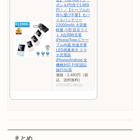
位】＼82%OFFクー
ポン＆P5倍で1,869
円！／【ケーブルの
持ち運び不要】モバ
イルバッテリー
22000mAh 大容量
軽量 小型 防災ライ
ト 4台同時充電
iPhone/Type-Cケー
ブル内蔵 急速充電
LED残量表示 スマ
ホ充電器
iPhone/Android 全
機種対応 PSE認証
旅行/出張
価格：2,480円（税
込、送料無料)
(2025/8/13時点)
まとめ