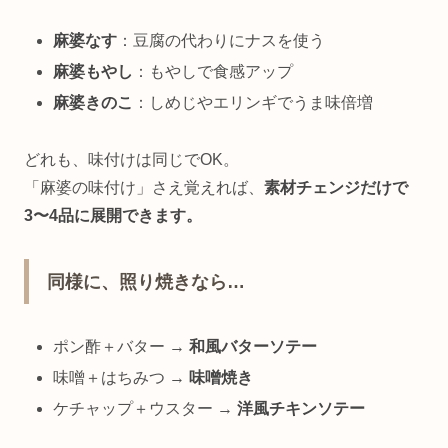
麻婆なす
：豆腐の代わりにナスを使う
麻婆もやし
：もやしで食感アップ
麻婆きのこ
：しめじやエリンギでうま味倍増
どれも、味付けは同じでOK。
「麻婆の味付け」さえ覚えれば、
素材チェンジだけで
3〜4品に展開できます。
同様に、照り焼きなら…
ポン酢＋バター →
和風バターソテー
味噌＋はちみつ →
味噌焼き
ケチャップ＋ウスター →
洋風チキンソテー