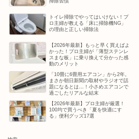
掃除習慣
トイレ掃除でやってはいけない！プ
ロ主婦が教える「床に掃除機NG」
の理由と正しい掃除法
【2026年最新】もっと早く買えばよ
かった！プロ主婦が「薄型ステンレ
スまな板」に乗り換えて分かった感
動のメリット
「10畳に6畳用エアコン」から2年。
まさか朝日新聞の取材やラジオで話
題になるとは…！小さめエアコンで
過ごしたリアルな結末
【2026年最新】プロ主婦が厳選！
100均で買うべき「夏を快適にす
る」便利グッズ17選