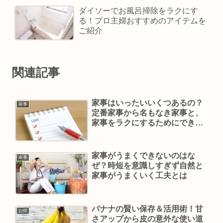
ダイソーでお風呂掃除をラクにす
る！プロ主婦おすすめのアイテムを
ご紹介
関連記事
家事はいったいいくつあるの？
家事
定番家事から名もなき家事と、
家事をラクにするためにできる
こと【プロ主婦の提案】
家事がうまくできないのはな
家事
ぜ？時短を意識しすぎず自然と
家事がうまくいく工夫とは
バナナの賢い保存＆活用術！甘
お得
さアップから皮の意外な使い道