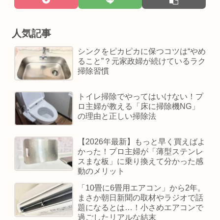
人気記事
シンクをピカピカに保つコツは“やめ
ること”？元家政婦が続けているラク
掃除習慣
トイレ掃除でやってはいけない！プ
ロ主婦が教える「床に掃除機NG」
の理由と正しい掃除法
【2026年最新】もっと早く買えばよ
かった！プロ主婦が「薄型ステンレ
スまな板」に乗り換えて分かった感
動のメリット
「10畳に6畳用エアコン」から2年。
まさか朝日新聞の取材やラジオで話
題になるとは…！小さめエアコンで
過ごしたリアルな結末