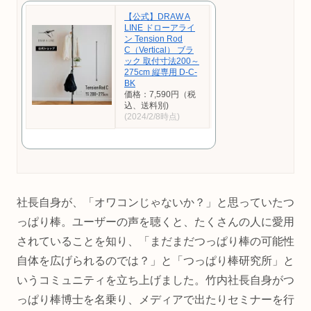
【公式】DRAW A
LINE ドローアライ
ン Tension Rod
C（Vertical） ブラ
ック 取付寸法200～
275cm 縦専用 D-C-
BK
価格：7,590円（税
込、送料別)
(2024/2/8時点)
社長自身が、「オワコンじゃないか？」と思っていたつ
っぱり棒。ユーザーの声を聴くと、たくさんの人に愛用
されていることを知り、「まだまだつっぱり棒の可能性
自体を広げられるのでは？」と「つっぱり棒研究所」と
いうコミュニティを立ち上げました。竹内社長自身がつ
っぱり棒博士を名乗り、メディアで出たりセミナーを行