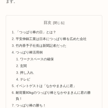
ます。
目次
「つっぱり棒の日」とは？
平安伸銅工業は日本につっぱり棒を広めた会社
竹内香予子社長は新聞記者だった
つっぱり棒活用例
ワークスペースの確保
玄関
押し入れ
テレビ
イベントゲストは「なかやまきんに君」
耐荷重80kgのつっぱり棒となかやまきんに君の勝
負！
つっぱり棒の勝ち！