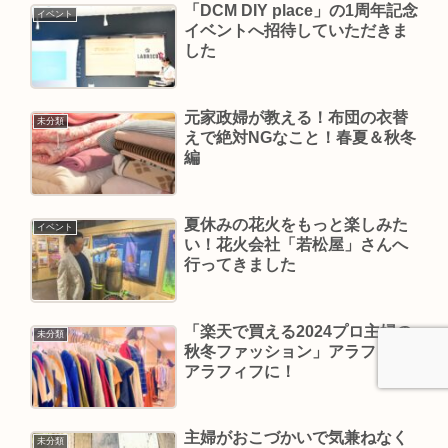
「DCM DIY place」の1周年記念
イベント
イベントへ招待していただきま
した
元家政婦が教える！布団の衣替
未分類
えで絶対NGなこと！春夏＆秋冬
編
夏休みの花火をもっと楽しみた
イベント
い！花火会社「若松屋」さんへ
行ってきました
「楽天で買える2024プロ主婦の
未分類
秋冬ファッション」アラフォー
アラフィフに！
主婦がおこづかいで気兼ねなく
未分類